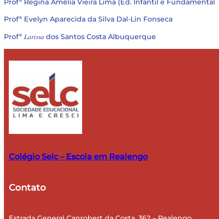
Profª Regina Amélia Vieira Lima (Ed. Infantil e Fundamental
Profª Evelyn Aparecida da Silva Dal-Lin Fonseca
Profª 𝐿𝑎𝑟𝑖𝑠𝑠𝑎 dos Santos Costa Albuquerque
Colégio Selc – Escola em Realengo
Contato
​Estrada General Canrobert da Costa, 362 – Realengo