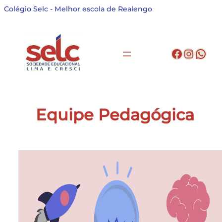
Pular
Colégio Selc - Melhor escola de Realengo
para
o
conteúdo
Facebo
Insta
Wha
Equipe Pedagógica