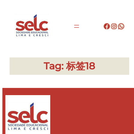
Pular
para
o
conteúdo
Facebo
Insta
Wha
Tag:
标签18